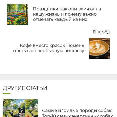
еще
Праздники: как они влияют на
Пр
нашу жизнь и почему важно
но
отмечать каждый из них
Вперёд
Кофе вместо красок. Тюмень
Next
открывает необычную выставку
post:
ДРУГИЕ СТАТЬИ
Самые игривые породы собак:
Топ-10 самых энергичных собак