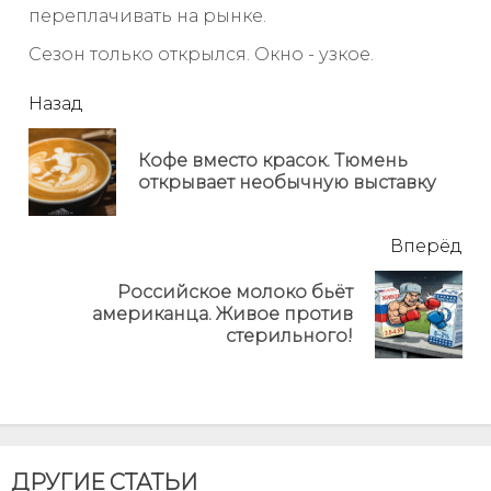
переплачивать на рынке.
Сезон только открылся. Окно - узкое.
читать
Назад
еще
Кофе вместо красок. Тюмень
Пр
открывает необычную выставку
но
Вперёд
Российское молоко бьёт
Next
американца. Живое против
post:
стерильного!
ДРУГИЕ СТАТЬИ